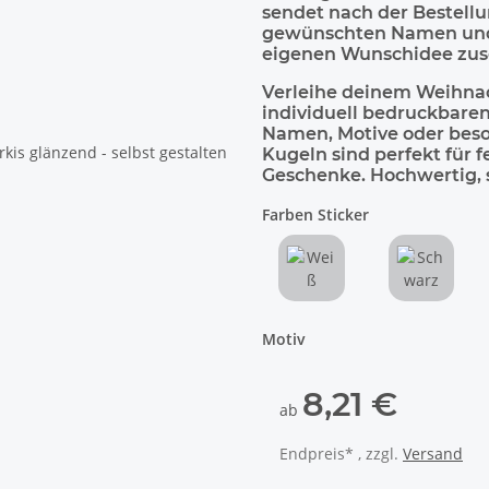
sendet nach der Bestellu
gewünschten Namen und M
eigenen Wunschidee zus
Verleihe deinem Weihna
individuell bedruckbare
Namen, Motive oder beso
Kugeln sind perfekt für 
Geschenke. Hochwertig, st
Farben Sticker
Weiß
Schwarz
Motiv
8,21 €
ab
Endpreis* , zzgl.
Versand