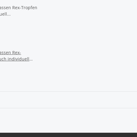
assen Rex-
uch individuell
☕