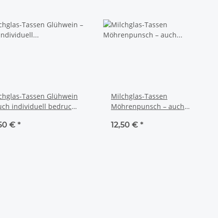
chglas-Tassen Glühwein
Milchglas-Tassen
uch individuell bedruckt
Möhrenpunsch – auch
individuell bedruckt ✨☕
,50 €
*
12,50 €
*