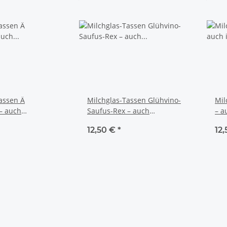
assen Ä
Milchglas-Tassen Glühvino-
Mil
– auch
Saufus-Rex – auch
– a
 bedruckt ✨☕
individuell bedruckt ✨☕
✨☕
12,50 €
*
12