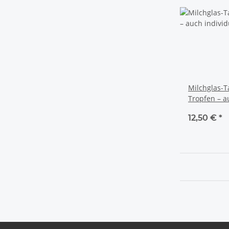
Milchglas-T
Tropfen – a
bedruckt ✨
12,50 €
*