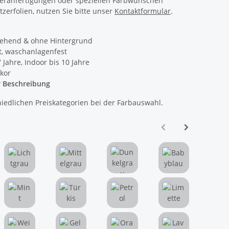
deranfertigungen oder speziellen Farbwünschen
tzerfolien, nutzen Sie bitte unser
Kontaktformular
.
istehend & ohne Hintergrund
nt, waschanlagenfest
 Jahre, Indoor bis 10 Jahre
kor
r Beschreibung
hiedlichen Preiskategorien bei der Farbauswahl.
Lichtgrau
Mittelgrau
Dunkelgrau
Babyblau
au
Mint
Türkis
Petrol
Limette