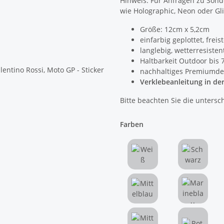
Hinweis: Für Anfragen zu Son
wie Holographic, Neon oder Gli
Größe: 12cm x 5,2cm
einfarbig geplottet, fre
langlebig, wetterresiste
Haltbarkeit Outdoor bis 7
nachhaltiges Premiumde
Verklebeanleitung in de
Bitte beachten Sie die untersc
Farben
Weiß
Schwarz
Mittelblau
Marinebl