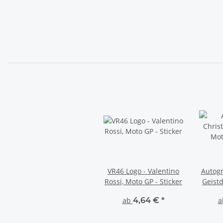
VR46 Logo - Valentino
Autogr
Rossi, Moto GP - Sticker
Geistd
ab
4,64 €
*
a