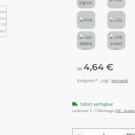
Mittelgrün
Rot
Pink
Lila
GoldMetallic
SilberMet
4,64 €
ab
Endpreis* , zzgl.
Versand
Sofort verfügbar
Lieferzeit:
3 - 5 Werktage
(DE - Ausla
Stü