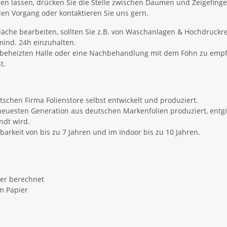
ösen lassen, drücken Sie die Stelle zwischen Daumen und Zeigefing
den Vorgang oder kontaktieren Sie uns gern.
 Fläche bearbeiten, sollten Sie z.B. von Waschanlagen & Hochdruckr
mind. 24h einzuhalten.
r beheizten Halle oder eine Nachbehandlung mit dem Föhn zu emp
t.
schen Firma Folienstore selbst entwickelt und produziert.
neuesten Generation aus deutschen Markenfolien produziert, entgi
ndt wird.
barkeit von bis zu 7 Jahren und im Indoor bis zu 10 Jahren.
er berechnet
m Papier