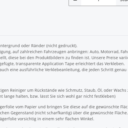
intergrund oder Ränder (nicht gedruckt).
igung, auf zahlreichen Fahrzeugen anbringen: Auto, Motorrad, Fah
llt, diese bei den Produktbildern zu finden ist. Unsere Preise var
gefügte, transparente Application Tape erleichtert das Verkleben.
 auch eine ausführliche Verklebeanleitung, die jeden Schritt genau 
tigen Reiniger um Rückstände wie Schmutz, Staub, Öl, oder Wachs 
 lange halten, bzw. lässt Sie sich wohl gar nicht festkleben)
rägerfolie vom Papier und bringen Sie diese auf die gewünschte Flä
lichen Gegenstand (nicht scharfkantig) über die gewünschte Fläche.
ägerfolie vorsichtig in einem sehr flachen Winkel.