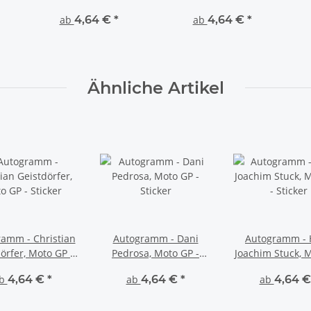
Sticker
ab
4,64 €
*
ab
4,64 €
*
Ähnliche Artikel
amm - Christian
Autogramm - Dani
Autogramm - 
örfer, Moto GP -
Pedrosa, Moto GP -
Joachim Stuck, 
Sticker
Sticker
- Sticker
b
4,64 €
*
ab
4,64 €
*
ab
4,64 