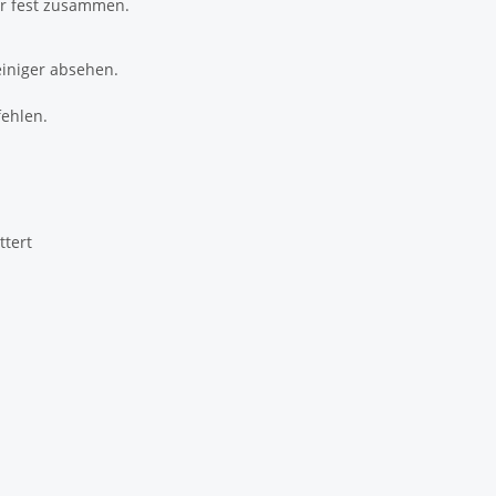
er fest zusammen.
einiger absehen.
fehlen.
ttert