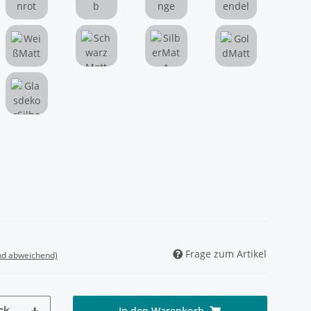
Weinrot
Gelb
Orange
Lavendel
WeißMatt
SchwarzMatt
SilberMatt
GoldMatt
allic
GlasdekorSilberMetallic
Frage zum Artikel
nd abweichend)
ck
In den Warenkorb