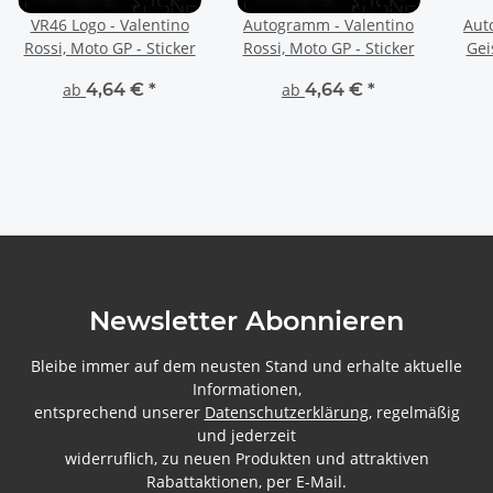
VR46 Logo - Valentino
Autogramm - Valentino
Aut
Rossi, Moto GP - Sticker
Rossi, Moto GP - Sticker
Gei
ab
4,64 €
*
ab
4,64 €
*
Newsletter Abonnieren
Bleibe immer auf dem neusten Stand und erhalte aktuelle
Informationen,
entsprechend unserer
Datenschutzerklärung
, regelmäßig
und jederzeit
widerruflich, zu neuen Produkten und attraktiven
Rabattaktionen, per E-Mail.