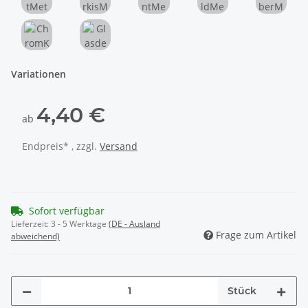
RotMetallic
TürkisMetallic
MintMetallic
GoldMetallic
SilberMe
ChromKupfer
GlasdekorSilberMetallic
Variationen
4,40 €
ab
Endpreis* , zzgl.
Versand
Sofort verfügbar
Lieferzeit:
3 - 5 Werktage
(DE - Ausland
Frage zum Artikel
abweichend)
Stück